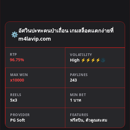
อัศวินปะทะคนป่าเถื่อน เกมสล็อตแตกง่ายที่
⚙️
m4lavip.com
RTP
VOLATILITY
96.75%
High ⚡⚡⚡⚡🌑
MAX WIN
PAYLINES
x10000
243
REELS
MIN BET
5x3
1 บาท
PROVIDER
FEATURES
PG Soft
ฟรีสปิน, ตัวคูณสะสม