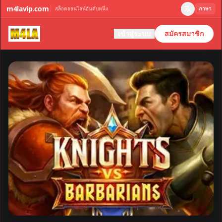
m4lavip.com
สล็อตออนไลน์อันดับหนึ่ง
ภาษา
เข้าสู่ระบบ
สมัครสมาชิก