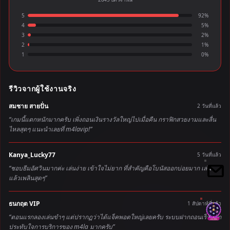
5
92%
4
5%
3
2%
2
1%
1
0%
รีวิวจากผู้ใช้งานจริง
สมชาย สายปั่น
2 วันที่แล้ว
“เกมนี้แตกหนักมากครับ เพิ่งถอนเงินรางวัลใหญ่ไปเมื่อคืน กราฟิกสวยงามและลื่น
ไหลสุดๆ แนะนำเลยที่ m4lavip!”
Kanya_Lucky77
5 วันที่แล้ว
“ชอบธีมอัศวินมากค่ะ เล่นง่าย เข้าใจไม่ยาก ที่สำคัญคือโบนัสออกบ่อยมาก เล่น
แล้วเพลินสุดๆ”
ธนกฤต VIP
1 สัปดาห์ที่แล้ว
“ตอนแรกลองเล่นขำๆ แต่ปรากฏว่าได้แจ็คพอตใหญ่เลยครับ ระบบฝากถอนเร็วมาก
ประทับใจการบริการของ m4la มากครับ”