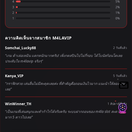
4
5%
3
2%
2
1%
1
0%
ความคิดเห็นจากสมาชิก M4LAVIP
Somchai_Lucky88
2 วันที่แล้ว
“เกม ต้าเล่อเหมิน แตกหนักมากครับ! เพิ่งกดสปินไปไม่กี่รอบ ได้โบนัสก้อนโตเลย
ประทับใจ m4lavip จริงๆ”
Kanya_VIP
5 วันที่แล้ว
“กราฟิกสวย เล่นลื่นไม่มีสะดุดเลยค่ะ ที่สำคัญคือถอนเงินไวมาก แนะนำให้ลองเล่น
เลย”
WinWinner_TH
1 สัปดาห์ที่แล้ว
“เป็นเกมที่เล่นสนุกและทำกำไรได้จริงครับ ระบบฝากถอนของ m4la slot สะดวก
มาก 5 ดาวไปเลย”