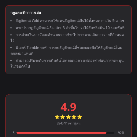
กฎและกติกาการเล่น
สัญลักษณ์ Wild สามารถใช้แทนสัญลักษณ์อื่นได้ทั้งหมด ยกเว้น Scatter
หากปรากฏสัญลักษณ์ Scatter 3 ตัวขึ้นไป จะได้รับฟรีสปิน 10 รอบทันที
การจ่ายเงินรางวัลจะคำนวณจากซ้ายไปขวาตามเส้นการจ่ายที่กำหนด
ไว้
ฟีเจอร์ Tumble จะทำการลบสัญลักษณ์ที่ชนะออกเพื่อให้สัญลักษณ์ใหม่
ตกลงมาแทนที่
สามารถปรับระดับการเดิมพันได้ตลอดเวลา แต่ต้องทำก่อนการกดหมุน
ในรอบถัดไป
4.9
คะแนนความพึงพอใจ
⭐⭐⭐⭐⭐
2840 รีวิวจากผู้เล่น
5
92%