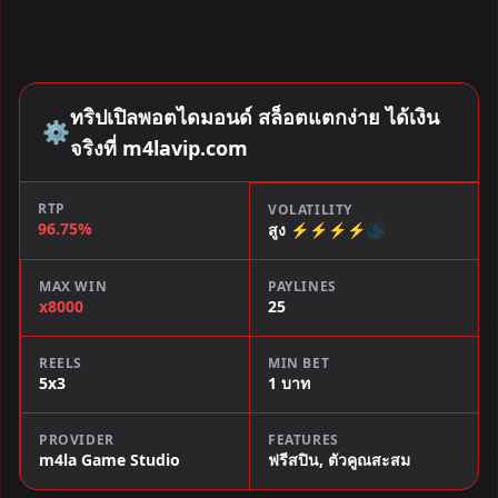
ทริปเปิลพอตไดมอนด์ สล็อตแตกง่าย ได้เงิน
⚙️
จริงที่ m4lavip.com
RTP
VOLATILITY
96.75%
สูง ⚡⚡⚡⚡🌑
MAX WIN
PAYLINES
x8000
25
REELS
MIN BET
5x3
1 บาท
PROVIDER
FEATURES
m4la Game Studio
ฟรีสปิน, ตัวคูณสะสม