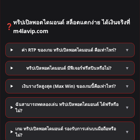
ทริปเปิลพอตไดมอนด์ สล็อตแตกง่าย ได้เงินจริงที่
❓
m4lavip.com
ค่า RTP ของเกม ทริปเปิลพอตไดมอนด์ คือเท่าไหร่?
▼
ทริปเปิลพอตไดมอนด์ มีฟีเจอร์ฟรีสปินหรือไม่?
▼
เงินรางวัลสูงสุด (Max Win) ของเกมนี้คือเท่าไหร่?
▼
ฉันสามารถทดลองเล่น ทริปเปิลพอตไดมอนด์ ได้ฟรีหรือ
▼
ไม่?
เกม ทริปเปิลพอตไดมอนด์ รองรับการเล่นบนมือถือหรือ
▼
ไม่?