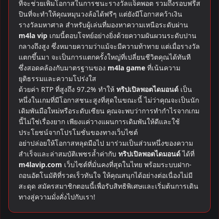
ที่จะช่วยเพิ่มโอกาสในการชนะรางวัลแจ็คพอต รวมถึงรอบฟรีส
ปินที่จะทำให้คุณหมุนวงล้อได้ฟรีๆ แต่ยังมีโอกาสคว้าเงิน
รางวัลมหาศาล สำหรับผู้เล่นที่มองหาความเหนือระดับผ่าน
m4la vip
เกมนี้ตอบโจทย์อย่างยิ่งด้วยความผันผวนระดับปาน
กลางถึงสูง ซึ่งหมายความว่าแม้จะมีความท้าทาย แต่เมื่อรางวัล
แตกขึ้นมา จะเป็นการแตกครั้งใหญ่ที่เปลี่ยนชีวิตคุณได้ทันที
ซึ่งสอดคล้องกับมาตรฐานของ
m4la game
ที่เน้นความ
ยุติธรรมและความโปร่งใส
ด้วยค่า RTP ที่สูงถึง 97.2% ทำให้
ทริปเปิลพอตไดมอนด์
เป็น
หนึ่งในเกมที่มีโอกาสชนะสูงที่สุดในขณะนี้ ไม่ว่าคุณจะเป็นนัก
เดิมพันมือใหม่หรือระดับเซียน คุณจะพบว่าการทำกำไรจากเกม
นี้ไม่ใช่เรื่องยาก เพียงแค่วางแผนการเดิมพันให้ดีและใช้
ประโยชน์จากโปรโมชั่นของทางเว็บไซต์
อย่าปล่อยให้โอกาสหลุดมือไป มาร่วมเป็นส่วนหนึ่งของความ
สำเร็จและล่าสมบัติเพชรล้ำค่ากับ
ทริปเปิลพอตไดมอนด์
ได้ที่
m4lavip.com
เว็บไซต์ที่มั่นคงที่สุดในไทย พร้อมระบบฝาก-
ถอนอัตโนมัติที่รวดเร็วทันใจ ให้คุณสนุกได้อย่างต่อเนื่องไม่มี
สะดุด สมัครสมาชิกตอนนี้เพื่อรับสิทธิพิเศษและเริ่มต้นการเดิน
ทางสู่ความมั่งคั่งไปกับเรา!